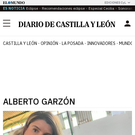
EDICIONES CyL
ES NOTICIA
Eclipse
Recomendaciones eclipse
Especial Cecilia
Sonoram
Menú
CASTILLA Y LEÓN
OPINIÓN
LA POSADA
INNOVADORES
MUNDO 
ALBERTO GARZÓN