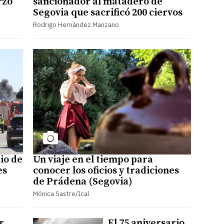
rzo
sancionador al matadero de
Segovia que sacrificó 200 ciervos
Rodrigo Hernández Manzano
io de
Un viaje en el tiempo para
es
conocer los oficios y tradiciones
de Prádena (Segovia)
Mónica Sastre/Ical
r
El 75 aniversario