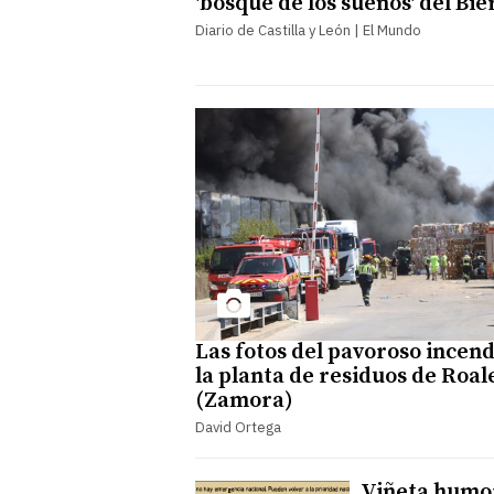
'bosque de los sueños' del Bie
Diario de Castilla y León | El Mundo
Las fotos del pavoroso incend
la planta de residuos de Roal
(Zamora)
David Ortega
Viñeta humo