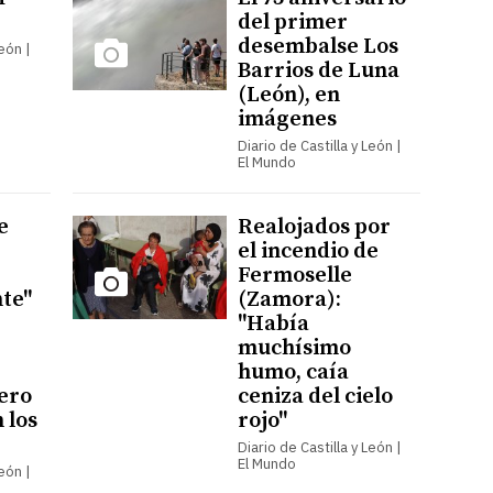
del primer
desembalse Los
León |
Barrios de Luna
(León), en
imágenes
Diario de Castilla y León |
El Mundo
e
Realojados por
el incendio de
Fermoselle
te"
(Zamora):
"Había
muchísimo
humo, caía
ero
ceniza del cielo
 los
rojo"
Diario de Castilla y León |
El Mundo
León |