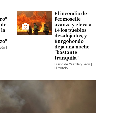
El incendio de
ro"
Fermoselle
a de
avanza y eleva a
 la
14 los pueblos
desalojados, y
rzo"
Burgohondo
deja una noche
León |
"bastante
tranquila"
Diario de Castilla y León |
El Mundo