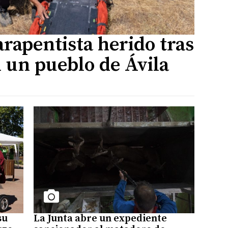
rapentista herido tras
n un pueblo de Ávila
su
La Junta abre un expediente