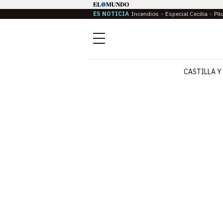
ES NOTICIA
Incendios
Especial Cecilia
Pil
Menú
CASTILLA Y