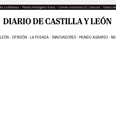
oto La Bañeza
Planta Hidrógeno Soria
Crimen machista GC Zamora
Diario d
 LEÓN
OPINIÓN
LA POSADA
INNOVADORES
MUNDO AGRARIO
NE