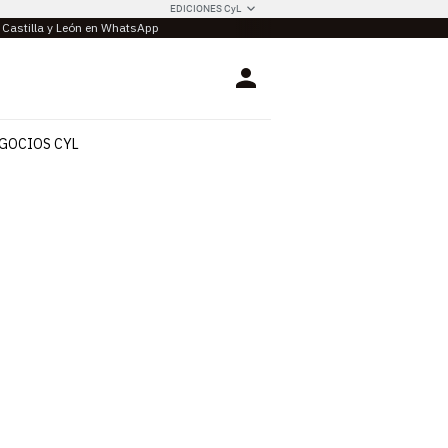
EDICIONES CyL
e Castilla y León en WhatsApp
Login
GOCIOS CYL