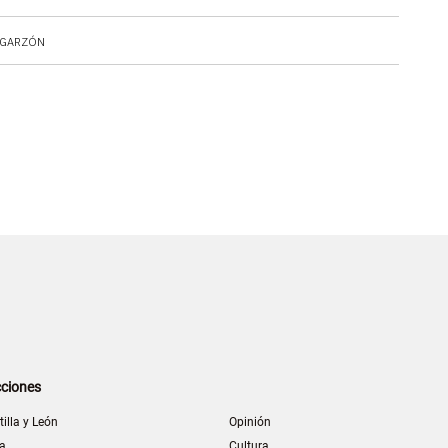
 GARZÓN
ciones
tilla y León
Opinión
la
Cultura