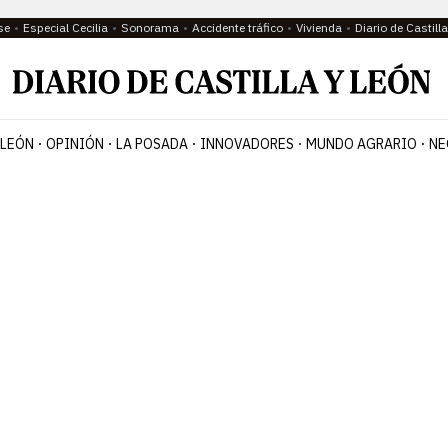
se
Especial Cecilia
Sonorama
Accidente tráfico
Vivienda
Diario de Castil
 LEÓN
OPINIÓN
LA POSADA
INNOVADORES
MUNDO AGRARIO
NE