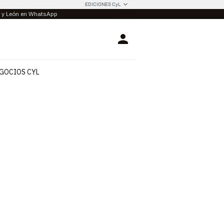
EDICIONES CyL
la y León en WhatsApp
Login
GOCIOS CYL