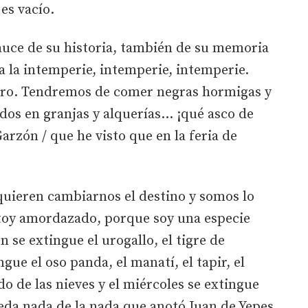
 es vacío.
auce de su historia, también de su memoria
a la intemperie, intemperie, intemperie.
uro. Tendremos de comer negras hormigas y
dos en granjas y alquerías… ¡qué asco de
arzón / que he visto que en la feria de
uieren cambiarnos el destino y somos lo
toy amordazado, porque soy una especie
 se extingue el urogallo, el tigre de
gue el oso panda, el manatí, el tapir, el
do de las nieves y el miércoles se extingue
eda nada de la nada que anotó Juan de Yepes