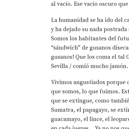
al vacío. Ese vacío oscuro que
La humanidad se ha ido del c
y ha dejado su nada postrada 
Somos los habitantes del fut
“sándwich” de gusanos diseca
gusanos! Que los coma el tal G
Sevilla / comió mucho jamón.
Vivimos angustiados porque q
que somos, lo que fuimos. Es
que se extingue, como también
Sumatra, el papagayo, se extin
guacamayo, el lince, el leopar
en cada jueves… Ya no nos qu