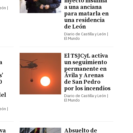
inyectó insulina
a una anciana
León |
para matarla en
una residencia
de León
Diario de Castilla y León |
El Mundo
El TSJCyL activa
a
un seguimiento
permanente en
’
Ávila y Arenas
0
de San Pedro
por los incendios
del
Diario de Castilla y León |
El Mundo
León |
eva
Absuelto de