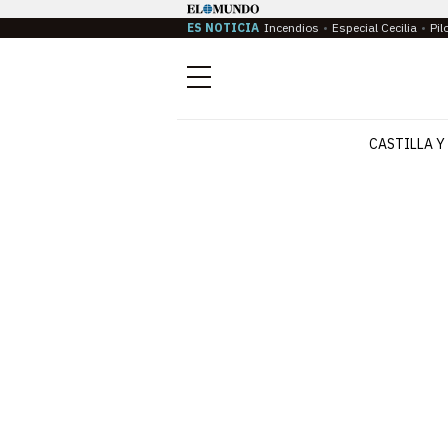
ES NOTICIA
Incendios
Especial Cecilia
Pil
Menú
CASTILLA Y