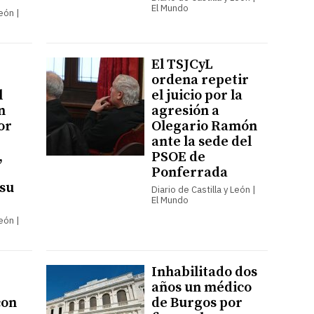
El Mundo
León |
El TSJCyL
ordena repetir
l
el juicio por la
n
agresión a
or
Olegario Ramón
ante la sede del
,
PSOE de
Ponferrada
 su
Diario de Castilla y León |
El Mundo
León |
Inhabilitado dos
años un médico
con
de Burgos por