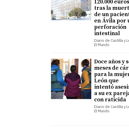
120.000 euro
tras la muer
de un pacien
en Ávila por
perforación
intestinal
Diario de Castilla y 
El Mundo
Doce años y s
meses de cár
para la muje
León que
intentó ases
a su ex parej
con raticida
Diario de Castilla y 
El Mundo