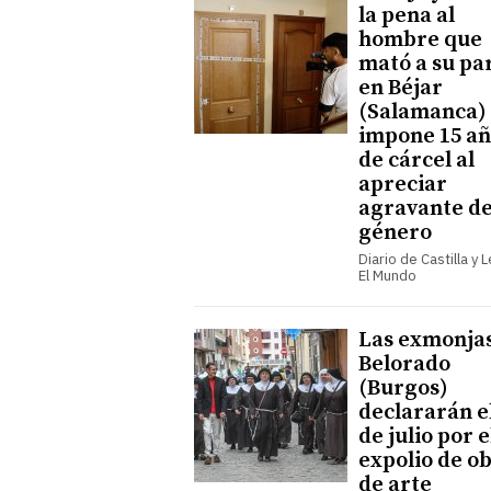
la pena al
hombre que
mató a su pa
en Béjar
(Salamanca) 
impone 15 añ
de cárcel al
apreciar
agravante d
género
Diario de Castilla y 
El Mundo
Las exmonja
Belorado
(Burgos)
declararán e
de julio por e
expolio de o
de arte