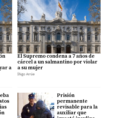
ión
El Supremo condena a 7 años de
cárcel a un salmantino por violar
yar a
a su mujer
Íñigo Arrúe
ueba
Prisión
stos
permanente
ias
revisable para la
ón
auxiliar que