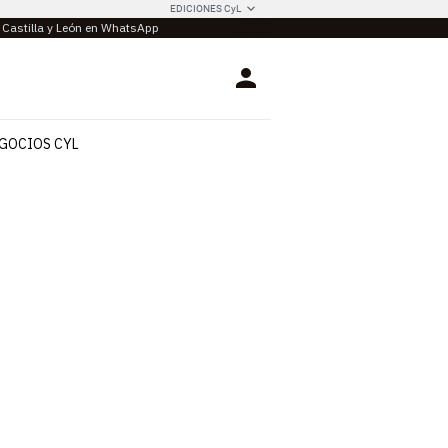
EDICIONES CyL
e Castilla y León en WhatsApp
Login
GOCIOS CYL