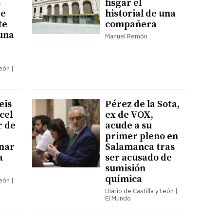
s
fisgar el
te
historial de una
te
compañera
 una
Manuel Remón
León |
eis
Pérez de la Sota,
cel
ex de VOX,
r de
acude a su
primer pleno en
inar
Salamanca tras
a
ser acusado de
sumisión
química
León |
Diario de Castilla y León |
El Mundo