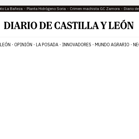
oto La Bañeza
Planta Hidrógeno Soria
Crimen machista GC Zamora
Diario d
 LEÓN
OPINIÓN
LA POSADA
INNOVADORES
MUNDO AGRARIO
NE