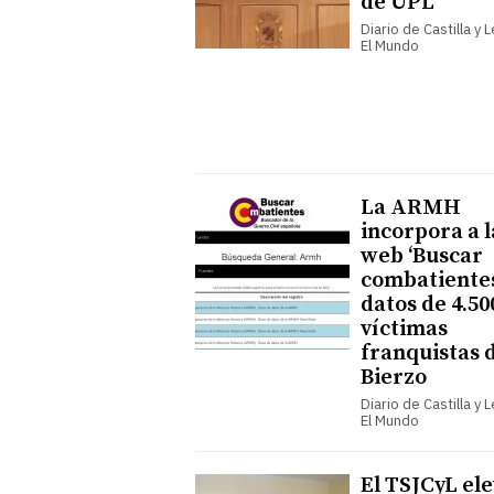
de UPL
Diario de Castilla y 
El Mundo
La ARMH
incorpora a l
web ‘Buscar
combatientes
datos de 4.50
víctimas
franquistas 
Bierzo
Diario de Castilla y 
El Mundo
El TSJCyL el