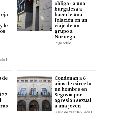
obligar a una
burgalesa a
reja
hacerle una
felación en un
y le
viaje de un
os
grupo a
Noruega
Íñigo Arrúe
e
León |
s de
Condenan a 6
años de cárcel a
un hombre en
l 27
Segovia por
l
agresión sexual
bras
a una joven
Diario de Castilla y León |