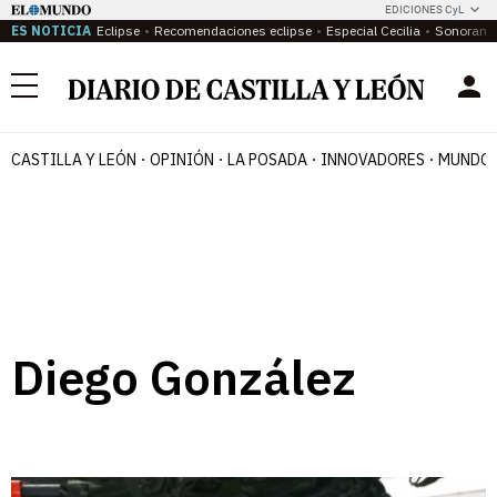
EDICIONES CyL
ES NOTICIA
Eclipse
Recomendaciones eclipse
Especial Cecilia
Sonoram
Menú
CASTILLA Y LEÓN
OPINIÓN
LA POSADA
INNOVADORES
MUNDO 
Diego González