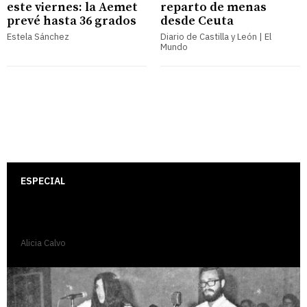
este viernes: la Aemet
reparto de menas
prevé hasta 36 grados
desde Ceuta
Estela Sánchez
Diario de Castilla y León | El
Mundo
ESPECIAL
Cecilia, un ramito de
violetas que no se marchita
Alicia Calvo