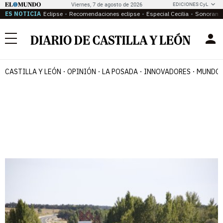
Viernes, 7 de agosto de 2026
EDICIONES CyL
ES NOTICIA
Eclipse
Recomendaciones eclipse
Especial Cecilia
Sonoram
Menú
CASTILLA Y LEÓN
OPINIÓN
LA POSADA
INNOVADORES
MUNDO 