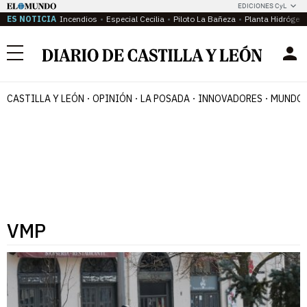
EDICIONES CyL
ES NOTICIA
Incendios
Especial Cecilia
Piloto La Bañeza
Planta Hidrógen
Menú
CASTILLA Y LEÓN
OPINIÓN
LA POSADA
INNOVADORES
MUNDO 
VMP