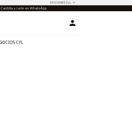
EDICIONES CyL
e Castilla y León en WhatsApp
Login
GOCIOS CYL