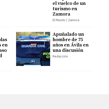
el vuelco de un
turismo en
Zamora
El Mundo | Zamora
Apuñalado un
olas
hombre de 75
s en
años en Ávila en
paso
una discusión
d
Redacción