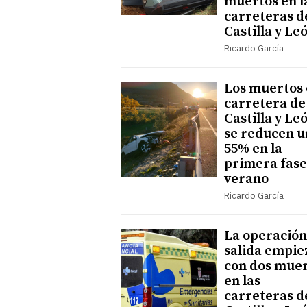
muertos en l
carreteras d
Castilla y Le
Ricardo García
Los muertos
carretera de
Castilla y Le
se reducen u
55% en la
primera fase
verano
Ricardo García
La operación
salida empie
con dos mue
en las
carreteras d