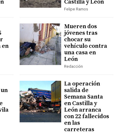
ón
Castilla y León
Felipe Ramos
Mueren dos
5
jóvenes tras
er
chocar su
 en
vehículo contra
una casa en
León
Redacción
La operación
 un
salida de
Semana Santa
e
en Castilla y
vila
León arranca
con 22 fallecidos
d
en las
carreteras