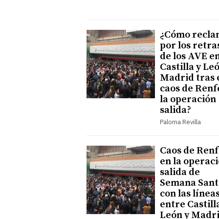
¿Cómo recla
por los retra
de los AVE e
Castilla y Le
Madrid tras 
caos de Renf
la operación
salida?
Paloma Revilla
Caos de Renf
en la operac
salida de
Semana Sant
con las línea
entre Castill
León y Madr