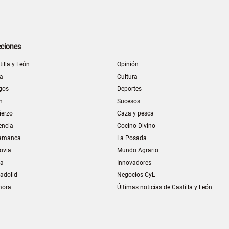
ciones
tilla y León
Opinión
la
Cultura
gos
Deportes
n
Sucesos
ierzo
Caza y pesca
encia
Cocino Divino
amanca
La Posada
ovia
Mundo Agrario
ia
Innovadores
ladolid
Negocios CyL
mora
Últimas noticias de Castilla y León