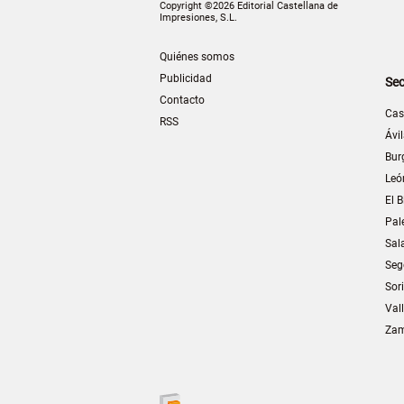
Copyright ©2026 Editorial Castellana de
Impresiones, S.L.
Quiénes somos
Publicidad
Sec
Contacto
Cas
RSS
Ávi
Bur
Leó
El B
Pal
Sal
Seg
Sor
Val
Za