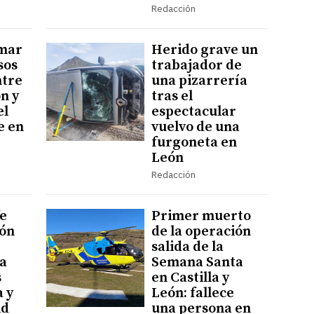
Redacción
mar
Herido grave un
sos
trabajador de
ntre
una pizarrería
ón y
tras el
el
espectacular
e en
vuelvo de una
furgoneta en
León
Redacción
e
Primer muerto
ión
de la operación
salida de la
a
Semana Santa
s
en Castilla y
a y
León: fallece
id
una persona en