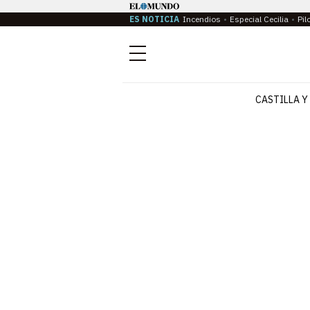
ES NOTICIA
Incendios
Especial Cecilia
Pil
Menú
CASTILLA Y