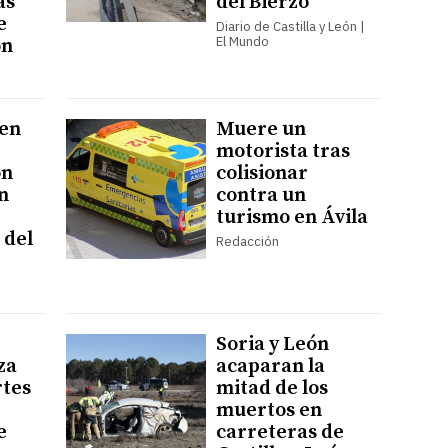
as
del Bierzo
e
Diario de Castilla y León |
El Mundo
ón
 en
Muere un
motorista tras
ón
colisionar
n
contra un
turismo en Ávila
 del
Redacción
Soria y León
za
acaparan la
rtes
mitad de los
muertos en
e
carreteras de