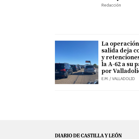
Redacción
La operación
salida deja c
y retencione
la A-62 a su 
por Valladoli
E.M. / VALLADOLID