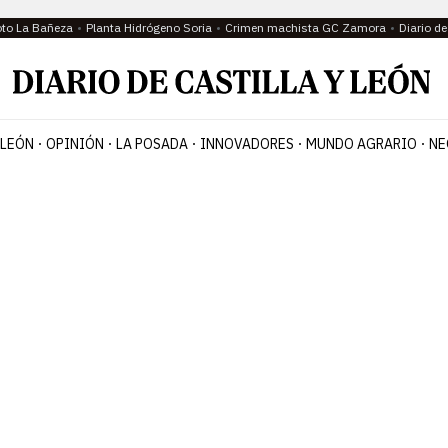
oto La Bañeza
Planta Hidrógeno Soria
Crimen machista GC Zamora
Diario d
 LEÓN
OPINIÓN
LA POSADA
INNOVADORES
MUNDO AGRARIO
NE