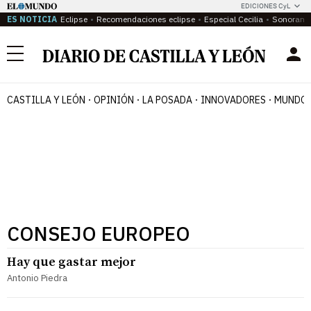
EDICIONES CyL
ES NOTICIA
Eclipse
Recomendaciones eclipse
Especial Cecilia
Sonoram
Menú
CASTILLA Y LEÓN
OPINIÓN
LA POSADA
INNOVADORES
MUNDO 
CONSEJO EUROPEO
Hay que gastar mejor
Antonio Piedra