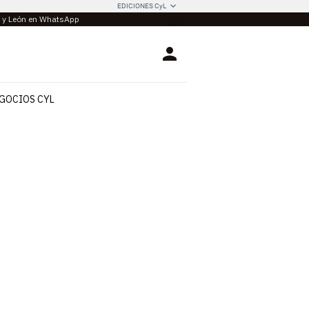
EDICIONES CyL
la y León en WhatsApp
Login
GOCIOS CYL