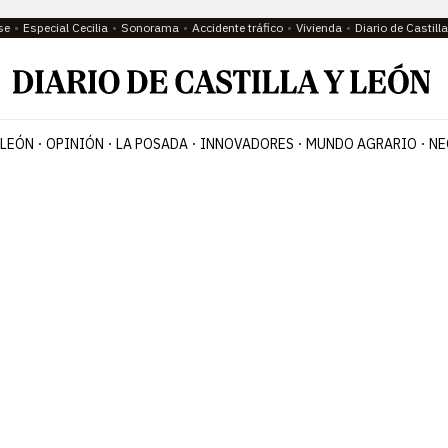
se
Especial Cecilia
Sonorama
Accidente tráfico
Vivienda
Diario de Castil
 LEÓN
OPINIÓN
LA POSADA
INNOVADORES
MUNDO AGRARIO
NE