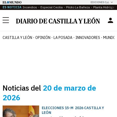
EDICIONES CyL
ES NOTICIA
Incendios
Especial Cecilia
Piloto La Bañeza
Planta Hidrógen
Menú
CASTILLA Y LEÓN
OPINIÓN
LA POSADA
INNOVADORES
MUNDO 
Noticias del
20 de marzo de
2026
ELECCIONES 15-M 2026 CASTILLA Y
LEÓN