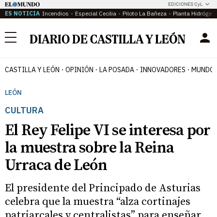
EDICIONES CyL
ES NOTICIA
Incendios
Especial Cecilia
Piloto La Bañeza
Planta Hidrógen
Menú
CASTILLA Y LEÓN
OPINIÓN
LA POSADA
INNOVADORES
MUNDO 
LEÓN
CULTURA
El Rey Felipe VI se interesa por
la muestra sobre la Reina
Urraca de León
El presidente del Principado de Asturias
celebra que la muestra “alza cortinajes
patriarcales y centralistas” para enseñar