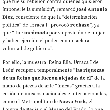
que fue su rebelión contra quienes quisieron
imponerle la sumisión”, remarcó
José Antonio
Diez,
consciente de que la “determinación
política” de Urraca I “provocó
rechazo
”, ya
que “ fue
incómoda
por su posición de mujer
y haber ejercido el poder con un aclara
voluntad de gobierno”.
Por ello, la muestra ‘Reina Ella. Urraca I de
León’ recupera temporalmente
“las riquezas
de un Reino que fueron alejadas de él”
de la
mano de piezas de arte “únicas” gracias a la
cesión de museos nacionales e internacionales,
como el Metropolitan de
Nueva York
, el
Louvre de
París
o el Museo del Prado, lo que