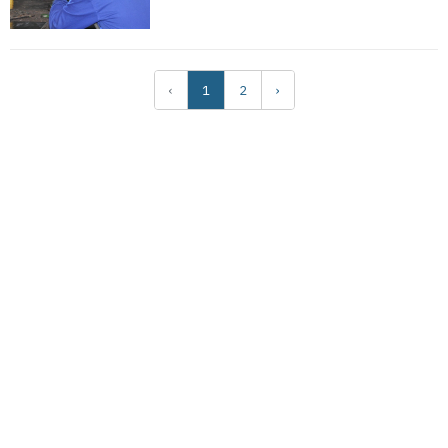
‹
1
2
›