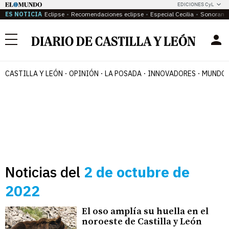
EDICIONES CyL
ES NOTICIA
Eclipse
Recomendaciones eclipse
Especial Cecilia
Sonoram
Menú
CASTILLA Y LEÓN
OPINIÓN
LA POSADA
INNOVADORES
MUNDO 
Noticias del
2 de octubre de
2022
El oso amplía su huella en el
noroeste de Castilla y León