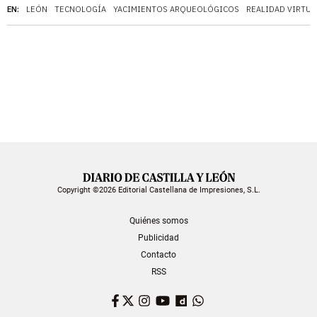
EN:
LEÓN
TECNOLOGÍA
YACIMIENTOS ARQUEOLÓGICOS
REALIDAD VIRTUA
Copyright ©2026 Editorial Castellana de Impresiones, S.L.
Quiénes somos
Publicidad
Contacto
RSS
Facebook
Twitter
Instagram
YouTube
Dailymotion
WhatsApp