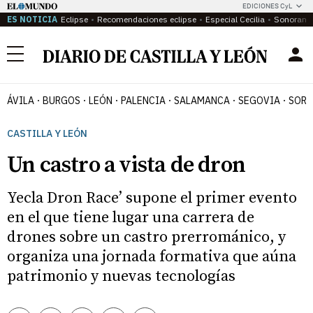
EDICIONES CyL
ES NOTICIA
Eclipse
Recomendaciones eclipse
Especial Cecilia
Sonoram
Menú
ÁVILA
BURGOS
LEÓN
PALENCIA
SALAMANCA
SEGOVIA
SORI
CASTILLA Y LEÓN
Un castro a vista de dron
Yecla Dron Race’ supone el primer evento
en el que tiene lugar una carrera de
drones sobre un castro prerrománico, y
organiza una jornada formativa que aúna
patrimonio y nuevas tecnologías