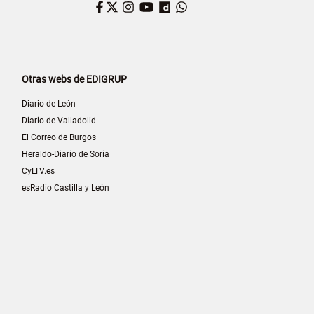
Facebook
Twitter
Instagram
YouTube
Dailymotion
WhatsApp
Otras webs de EDIGRUP
Diario de León
Diario de Valladolid
El Correo de Burgos
Heraldo-Diario de Soria
CyLTV.es
esRadio Castilla y León