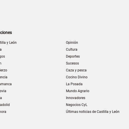
ciones
tilla y León
Opinión
la
Cultura
gos
Deportes
n
Sucesos
ierzo
Caza y pesca
encia
Cocino Divino
amanca
La Posada
ovia
Mundo Agrario
ia
Innovadores
ladolid
Negocios CyL
mora
Últimas noticias de Castilla y León