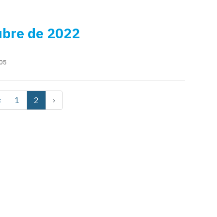
ubre de 2022
:05
‹
1
2
›