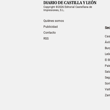
Copyright ©2026 Editorial Castellana de
Impresiones, S.L.
Quiénes somos
Publicidad
Sec
Contacto
Cas
RSS
Ávi
Bur
Leó
El B
Pal
Sal
Seg
Sor
Val
Za