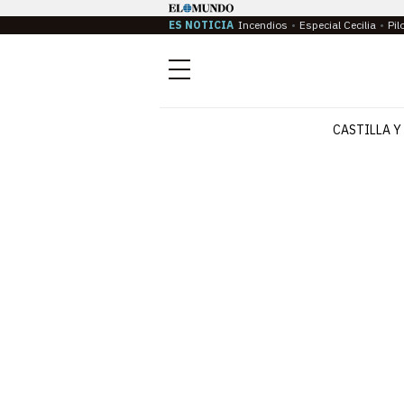
ES NOTICIA
Incendios
Especial Cecilia
Pil
Menú
CASTILLA Y