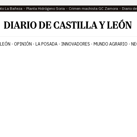
oto La Bañeza
Planta Hidrógeno Soria
Crimen machista GC Zamora
Diario d
 LEÓN
OPINIÓN
LA POSADA
INNOVADORES
MUNDO AGRARIO
NE