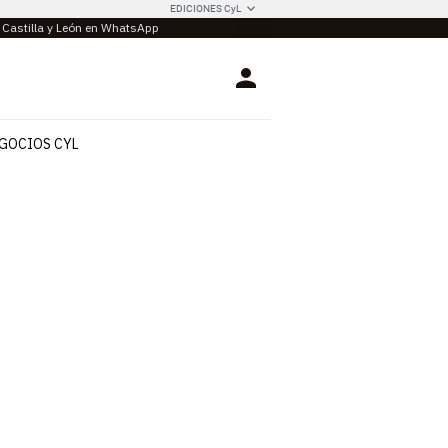
EDICIONES CyL
e Castilla y León en WhatsApp
Login
GOCIOS CYL