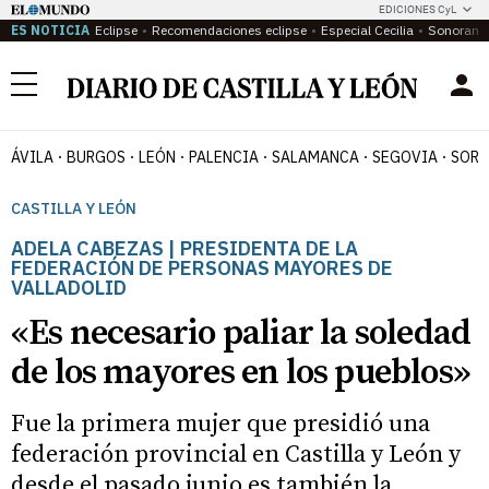
EDICIONES CyL
ES NOTICIA
Eclipse
Recomendaciones eclipse
Especial Cecilia
Sonoram
Menú
ÁVILA
BURGOS
LEÓN
PALENCIA
SALAMANCA
SEGOVIA
SORI
CASTILLA Y LEÓN
ADELA CABEZAS | PRESIDENTA DE LA
FEDERACIÓN DE PERSONAS MAYORES DE
VALLADOLID
«Es necesario paliar la soledad
de los mayores en los pueblos»
Fue la primera mujer que presidió una
federación provincial en Castilla y León y
desde el pasado junio es también la