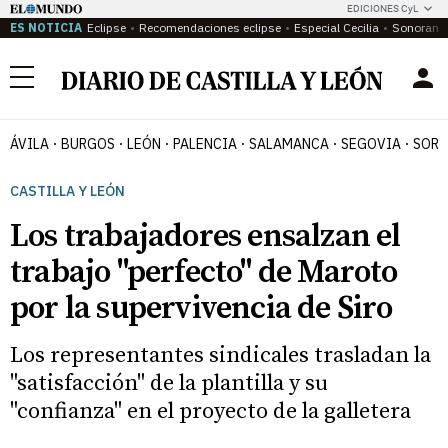
EDICIONES CyL
ES NOTICIA
Eclipse
Recomendaciones eclipse
Especial Cecilia
Sonoram
Menú
ÁVILA
BURGOS
LEÓN
PALENCIA
SALAMANCA
SEGOVIA
SORI
CASTILLA Y LEÓN
Los trabajadores ensalzan el
trabajo "perfecto" de Maroto
por la supervivencia de Siro
Los representantes sindicales trasladan la
"satisfacción" de la plantilla y su
"confianza" en el proyecto de la galletera