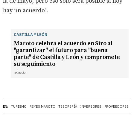
la de mayo, pero eso solo será posible si hoy
hay un acuerdo".
CASTILLA Y LEÓN
Maroto celebra el acuerdo en Siro al
"garantizar" el futuro para "buena
parte" de Castilla y León y compromete
su seguimiento
redaccion
EN:
TURISMO
REYES MAROTO
TESORERÍA
INVERSORES
PROVEEDORES
I