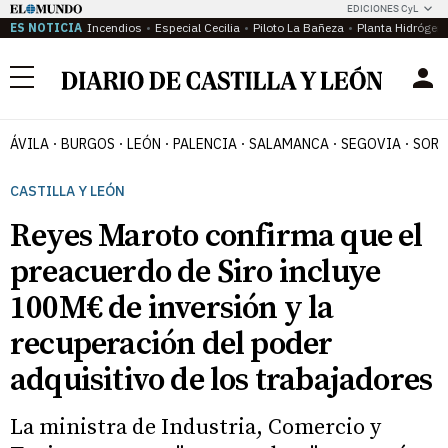
EDICIONES CyL
ES NOTICIA
Incendios
Especial Cecilia
Piloto La Bañeza
Planta Hidrógen
Menú
ÁVILA
BURGOS
LEÓN
PALENCIA
SALAMANCA
SEGOVIA
SORI
CASTILLA Y LEÓN
Reyes Maroto confirma que el
preacuerdo de Siro incluye
100M€ de inversión y la
recuperación del poder
adquisitivo de los trabajadores
La ministra de Industria, Comercio y