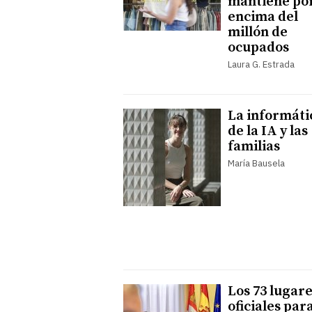
mantiene po
encima del
millón de
ocupados
Laura G. Estrada
La informáti
de la IA y las
familias
María Bausela
Los 73 lugar
oficiales par