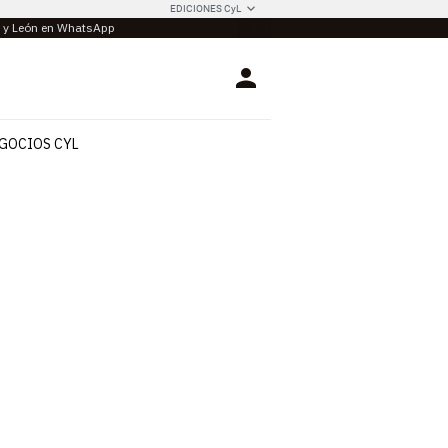
EDICIONES CyL
la y León en WhatsApp
Login
GOCIOS CYL