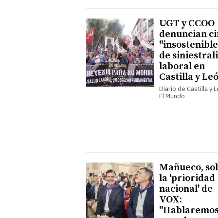
UGT y CCOO
denuncian ci
"insostenible
de siniestral
laboral en
Castilla y Le
Diario de Castilla y 
El Mundo
Mañueco, so
la 'prioridad
nacional' de
VOX:
"Hablaremo