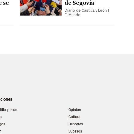
e se
de Segovia
Diario de Castilla y León |
El Mundo
ciones
tilla y León
Opinión
la
Cultura
gos
Deportes
n
Sucesos