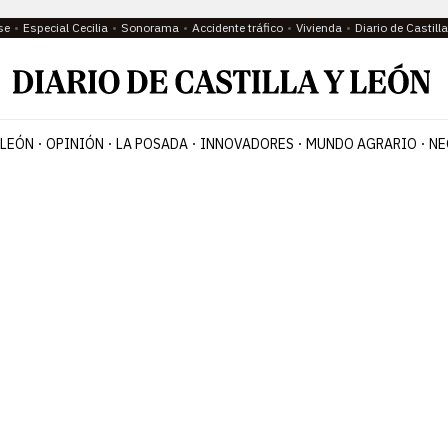
se
Especial Cecilia
Sonorama
Accidente tráfico
Vivienda
Diario de Castil
 LEÓN
OPINIÓN
LA POSADA
INNOVADORES
MUNDO AGRARIO
NE