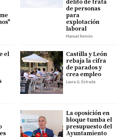
delito de trata
de personas
rme
para
mos"
explotación
laboral
Manuel Remón
e el
Castilla y León
rebaja la cifra
de parados y
crea empleo
s
Laura G. Estrada
La oposición en
bloque tumba el
o
presupuesto del
es
Ayuntamiento