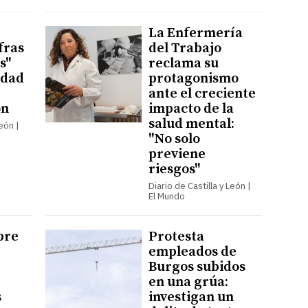
La Enfermería
fras
del Trabajo
s"
reclama su
idad
protagonismo
ante el creciente
ón
impacto de la
salud mental:
León |
"No solo
previene
riesgos"
Diario de Castilla y León |
El Mundo
bre
Protesta
empleados de
Burgos subidos
en una grúa:
s
investigan un