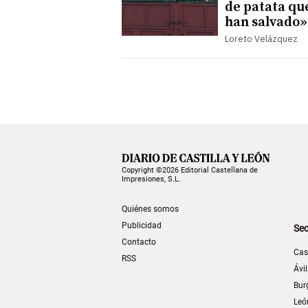
de patata qu
han salvado»
Loreto Velázquez
Copyright ©2026 Editorial Castellana de
Impresiones, S.L.
Quiénes somos
Publicidad
Sec
Contacto
Cas
RSS
Ávi
Bur
Leó