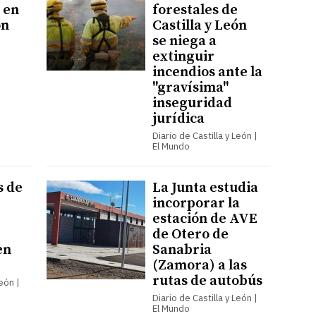
e en
forestales de
ón
Castilla y León
se niega a
extinguir
incendios ante la
"gravísima"
inseguridad
jurídica
Diario de Castilla y León |
El Mundo
s de
La Junta estudia
incorporar la
estación de AVE
de Otero de
en
Sanabria
(Zamora) a las
rutas de autobús
León |
Diario de Castilla y León |
El Mundo