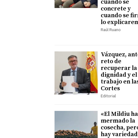
cuando se
concrete y
cuando se fi
lo explicare
Raúl Ruano
Vázquez, ant
reto de
recuperar la
dignidad y el
trabajo en la
Cortes
Editorial
«El Mildiu ha
mermado la
cosecha, per
hay variedad