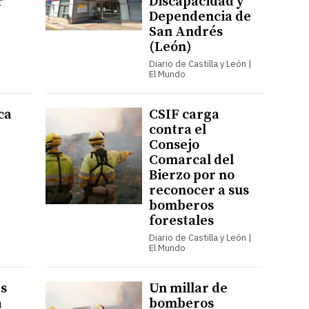
r
Discapacidad y
Dependencia de
San Andrés
(León)
Diario de Castilla y León |
El Mundo
ca
CSIF carga
contra el
Consejo
Comarcal del
Bierzo por no
reconocer a sus
bomberos
forestales
Diario de Castilla y León |
El Mundo
es
Un millar de
a
bomberos