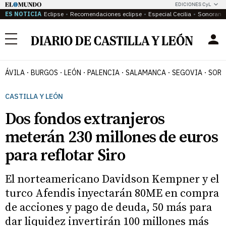
EDICIONES CyL
ES NOTICIA
Eclipse
Recomendaciones eclipse
Especial Cecilia
Sonoram
Menú
ÁVILA
BURGOS
LEÓN
PALENCIA
SALAMANCA
SEGOVIA
SORI
CASTILLA Y LEÓN
Dos fondos extranjeros
meterán 230 millones de euros
para reflotar Siro
El norteamericano Davidson Kempner y el
turco Afendis inyectarán 80ME en compra
de acciones y pago de deuda, 50 más para
dar liquidez invertirán 100 millones más