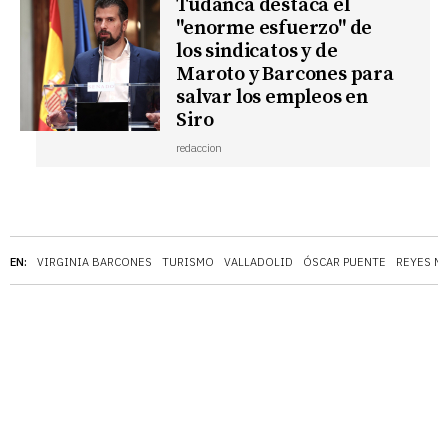
Tudanca destaca el
"enorme esfuerzo" de
los sindicatos y de
Maroto y Barcones para
salvar los empleos en
Siro
redaccion
EN:
VIRGINIA BARCONES
TURISMO
VALLADOLID
ÓSCAR PUENTE
REYES M