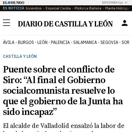
EDICIONES CyL
ES NOTICIA
Incendios
Especial Cecilia
Piloto La Bañeza
Planta Hidrógen
Menú
ÁVILA
BURGOS
LEÓN
PALENCIA
SALAMANCA
SEGOVIA
SORI
CASTILLA Y LEÓN
Puente sobre el conflicto de
Siro: “Al final el Gobierno
socialcomunista resuelve lo
que el gobierno de la Junta ha
sido incapaz”
El alcalde de Valladolid ensalzó la labor de