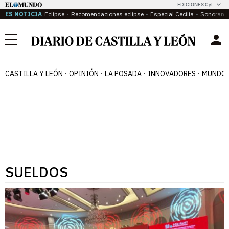
EDICIONES CyL
ES NOTICIA
Eclipse
Recomendaciones eclipse
Especial Cecilia
Sonoram
Menú
CASTILLA Y LEÓN
OPINIÓN
LA POSADA
INNOVADORES
MUNDO 
SUELDOS