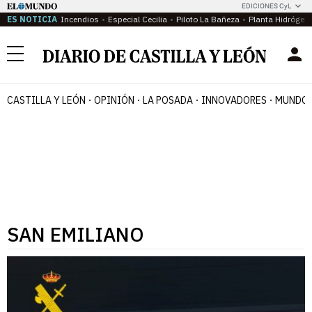
EDICIONES CyL
ES NOTICIA
Incendios
Especial Cecilia
Piloto La Bañeza
Planta Hidrógen
Menú
CASTILLA Y LEÓN
OPINIÓN
LA POSADA
INNOVADORES
MUNDO 
SAN EMILIANO