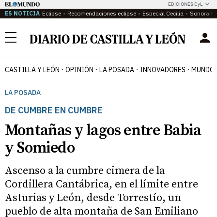
EDICIONES CyL
ES NOTICIA
Eclipse
Recomendaciones eclipse
Especial Cecilia
Sonoram
Menú
CASTILLA Y LEÓN
OPINIÓN
LA POSADA
INNOVADORES
MUNDO 
LA POSADA
DE CUMBRE EN CUMBRE
Montañas y lagos entre Babia
y Somiedo
Ascenso a la cumbre cimera de la
Cordillera Cantábrica, en el límite entre
Asturias y León, desde Torrestío, un
pueblo de alta montaña de San Emiliano