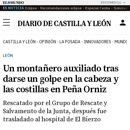
EDICIONES CyL
ES NOTICIA
Eclipse
Recomendaciones eclipse
Especial Cecilia
Sonoram
Menú
CASTILLA Y LEÓN
OPINIÓN
LA POSADA
INNOVADORES
MUNDO 
LEÓN
Un montañero auxiliado tras
darse un golpe en la cabeza y
las costillas en Peña Orniz
Rescatado por el Grupo de Rescate y
Salvamento de la Junta, después fue
trasladado al hospital de El Bierzo