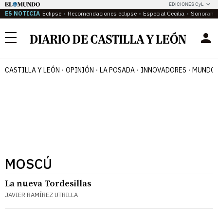
EDICIONES CyL
ES NOTICIA
Eclipse
Recomendaciones eclipse
Especial Cecilia
Sonoram
Menú
CASTILLA Y LEÓN
OPINIÓN
LA POSADA
INNOVADORES
MUNDO 
MOSCÚ
La nueva Tordesillas
JAVIER RAMÍREZ UTRILLA