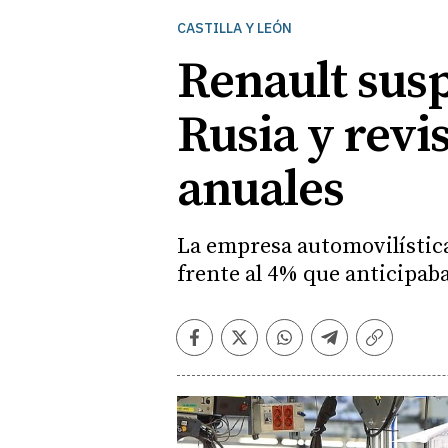
CASTILLA Y LEÓN
Renault susp
Rusia y revis
anuales
La empresa automovilística
frente al 4% que anticipab
Facebook
Twitter
Whatsapp
Telegram
Copiar
enlace