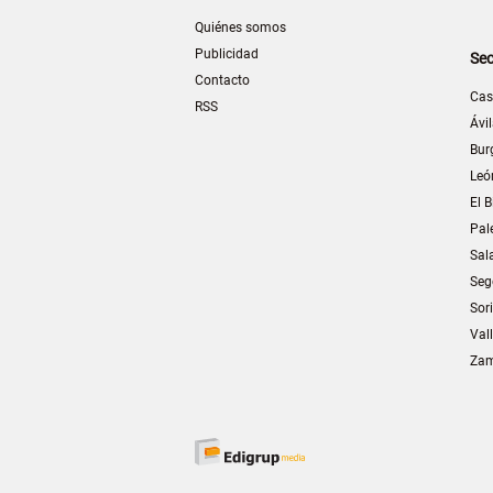
Quiénes somos
Publicidad
Sec
Contacto
Cas
RSS
Ávi
Bur
Leó
El B
Pal
Sal
Seg
Sor
Val
Za