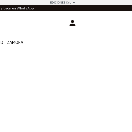
EDICIONES CyL
la y León en WhatsApp
Login
ID
ZAMORA