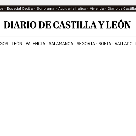
se
Especial Cecilia
Sonorama
Accidente tráfico
Vivienda
Diario de Castil
GOS
LEÓN
PALENCIA
SALAMANCA
SEGOVIA
SORIA
VALLADOL