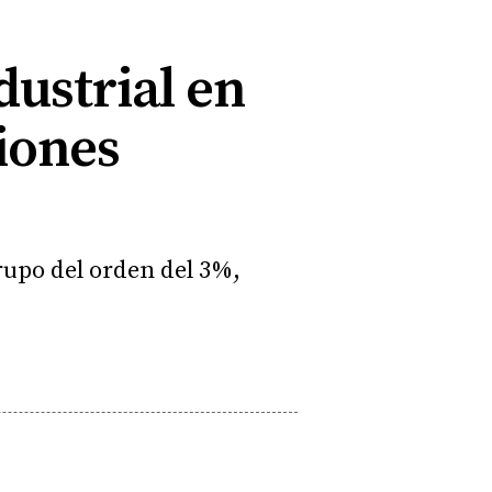
dustrial en
siones
rupo del orden del 3%,