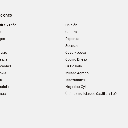
ciones
tilla y León
Opinión
la
Cultura
gos
Deportes
n
Sucesos
ierzo
Caza y pesca
encia
Cocino Divino
amanca
La Posada
ovia
Mundo Agrario
ia
Innovadores
ladolid
Negocios CyL
mora
Últimas noticias de Castilla y León