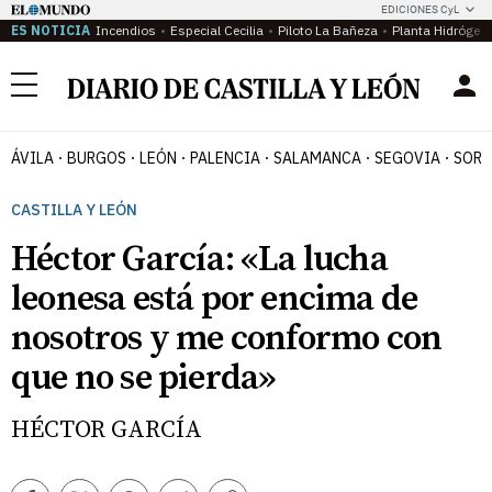
EDICIONES CyL
ES NOTICIA
Incendios
Especial Cecilia
Piloto La Bañeza
Planta Hidrógen
Menú
ÁVILA
BURGOS
LEÓN
PALENCIA
SALAMANCA
SEGOVIA
SORI
CASTILLA Y LEÓN
Héctor García: «La lucha
leonesa está por encima de
nosotros y me conformo con
que no se pierda»
HÉCTOR GARCÍA