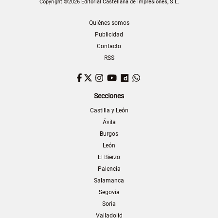
Copyright ©2026 Editorial Castellana de Impresiones, S.L.
Quiénes somos
Publicidad
Contacto
RSS
Facebook
Twitter
Instagram
YouTube
Dailymotion
WhatsApp
Secciones
Castilla y León
Ávila
Burgos
León
El Bierzo
Palencia
Salamanca
Segovia
Soria
Valladolid