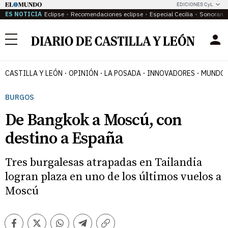
EDICIONES CyL
ES NOTICIA
Eclipse
Recomendaciones eclipse
Especial Cecilia
Sonoram
Menú
CASTILLA Y LEÓN
OPINIÓN
LA POSADA
INNOVADORES
MUNDO 
BURGOS
De Bangkok a Moscú, con
destino a España
Tres burgalesas atrapadas en Tailandia
logran plaza en uno de los últimos vuelos a
Moscú
Facebook
Twitter
Whatsapp
Telegram
Copiar