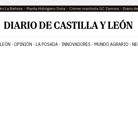
oto La Bañeza
Planta Hidrógeno Soria
Crimen machista GC Zamora
Diario d
 LEÓN
OPINIÓN
LA POSADA
INNOVADORES
MUNDO AGRARIO
NE