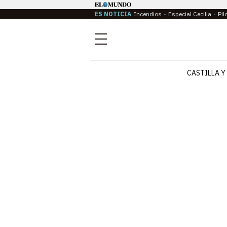
ES NOTICIA
Incendios
Especial Cecilia
Pil
Menú
CASTILLA Y