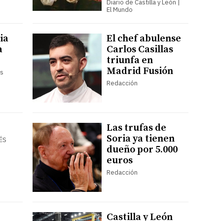
Diario de Castilla y León |
El Mundo
ia
El chef abulense
a
Carlos Casillas
triunfa en
Madrid Fusión
es
Redacción
Las trufas de
Soria ya tienen
ÉS
dueño por 5.000
euros
Redacción
Castilla y León