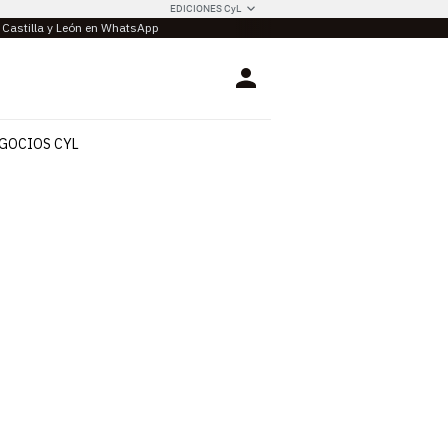
EDICIONES CyL
e Castilla y León en WhatsApp
Login
GOCIOS CYL