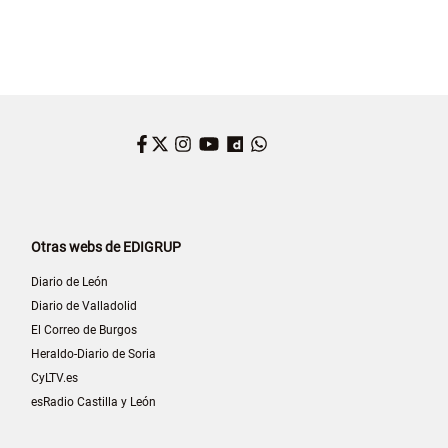
Facebook
Twitter
Instagram
YouTube
Dailymotion
WhatsApp
Otras webs de EDIGRUP
Diario de León
Diario de Valladolid
El Correo de Burgos
Heraldo-Diario de Soria
CyLTV.es
esRadio Castilla y León