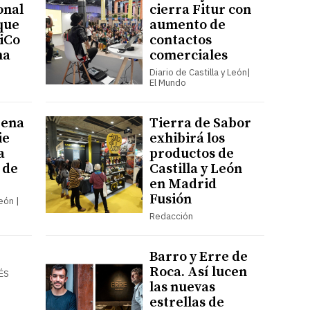
onal
cierra Fitur con
 que
aumento de
iCo
contactos
na
comerciales
Diario de Castilla y León|
El Mundo
rena
Tierra de Sabor
ie
exhibirá los
a
productos de
 de
Castilla y León
en Madrid
Fusión
León |
Redacción
Barro y Erre de
Roca. Así lucen
ÉS
las nuevas
estrellas de