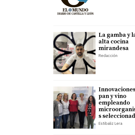
La gamba y l
alta cocina
mirandesa
Redacción
Innovaciones
pan y vino
empleando
microorgan
s selecciona
Estibaliz Lera