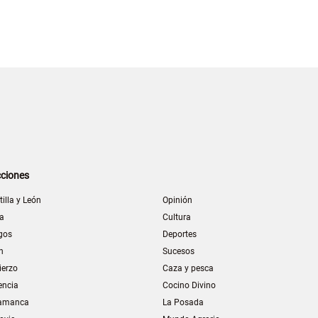
ciones
tilla y León
Opinión
la
Cultura
gos
Deportes
n
Sucesos
ierzo
Caza y pesca
encia
Cocino Divino
amanca
La Posada