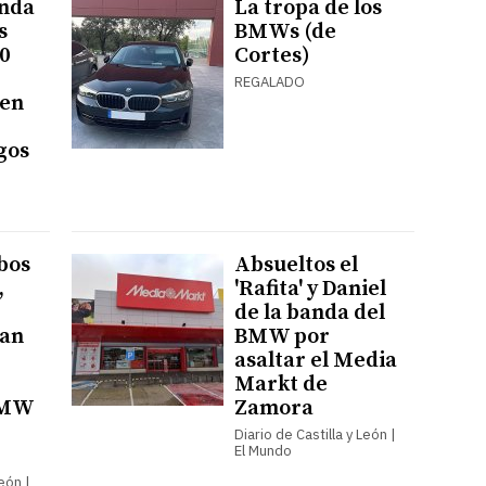
anda
La tropa de los
s
BMWs (de
0
Cortes)
REGALADO
 en
gos
bos
Absueltos el
,
'Rafita' y Daniel
de la banda del
tan
BMW por
asaltar el Media
Markt de
BMW
Zamora
Diario de Castilla y León |
El Mundo
León |