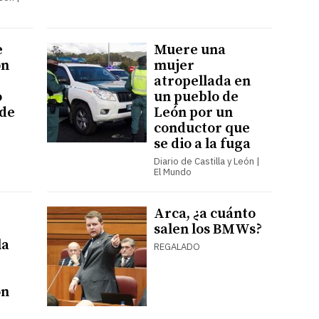
e
Muere una
ón
mujer
atropellada en
o
un pueblo de
 de
León por un
conductor que
se dio a la fuga
Diario de Castilla y León |
El Mundo
Arca, ¿a cuánto
salen los BMWs?
la
REGALADO
ón