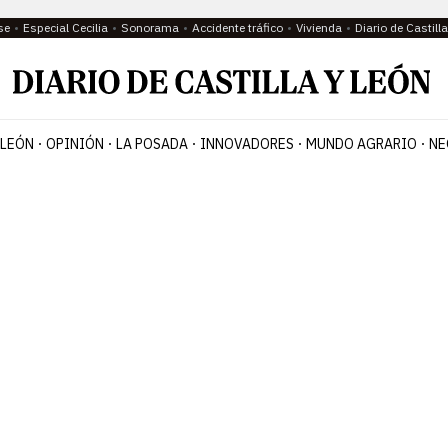
se
Especial Cecilia
Sonorama
Accidente tráfico
Vivienda
Diario de Castil
 LEÓN
OPINIÓN
LA POSADA
INNOVADORES
MUNDO AGRARIO
NE