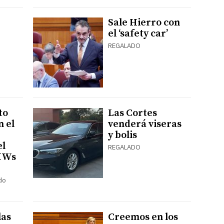
Sale Hierro con
el ‘safety car’
REGALADO
to
Las Cortes
n el
venderá viseras
y bolis
el
REGALADO
BMWs
do
las
Creemos en los