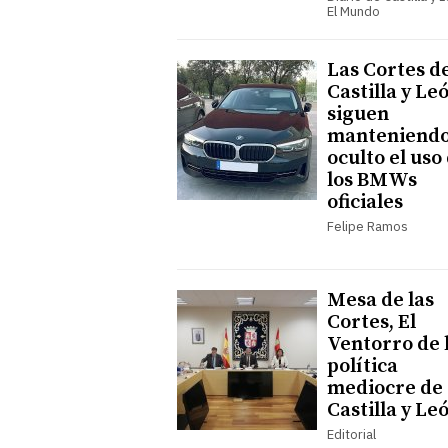
El Mundo
Las Cortes d
Castilla y Le
siguen
manteniend
oculto el uso
los BMWs
oficiales
Felipe Ramos
Mesa de las
Cortes, El
Ventorro de 
política
mediocre de
Castilla y Le
Editorial