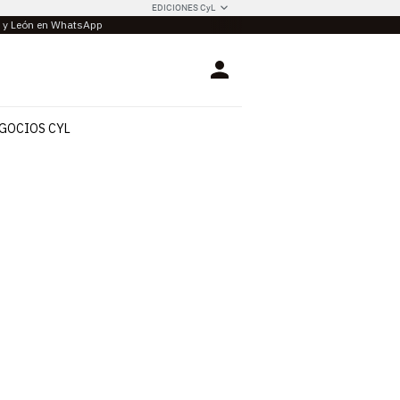
EDICIONES CyL
la y León en WhatsApp
Login
GOCIOS CYL