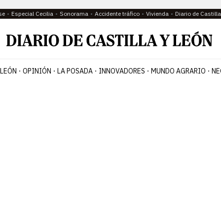
se
Especial Cecilia
Sonorama
Accidente tráfico
Vivienda
Diario de Castil
 LEÓN
OPINIÓN
LA POSADA
INNOVADORES
MUNDO AGRARIO
NE