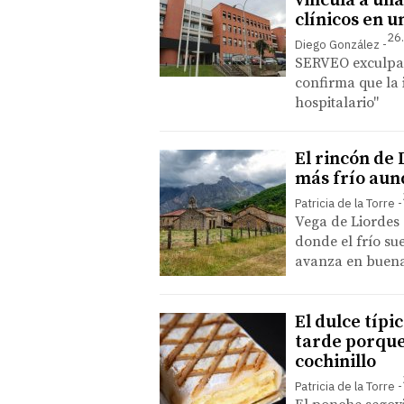
vincula a una
clínicos en 
26
Diego González
SERVEO exculpa 
confirma que la 
hospitalario"
El rincón de
más frío aun
Patricia de la Torre
Vega de Liordes 
donde el frío su
avanza en buena
El dulce típ
tarde porque
cochinillo
Patricia de la Torre