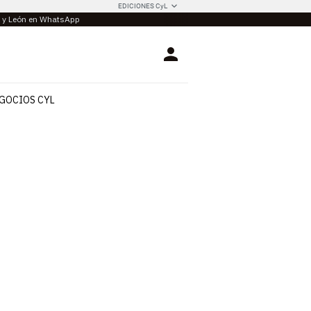
EDICIONES CyL
la y León en WhatsApp
Login
GOCIOS CYL