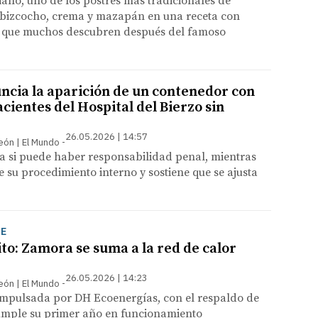
ano, uno de los postres más tradicionales de
 bizcocho, crema y mazapán en una receta con
e que muchos descubren después del famoso
ncia la aparición de un contenedor con
cientes del Hospital del Bierzo sin
26.05.2026 | 14:57
León | El Mundo
ia si puede haber responsabilidad penal, mientras
e su procedimiento interno y sostiene que se ajusta
JE
to: Zamora se suma a la red de calor
26.05.2026 | 14:23
León | El Mundo
 impulsada por DH Ecoenergías, con el respaldo de
umple su primer año en funcionamiento