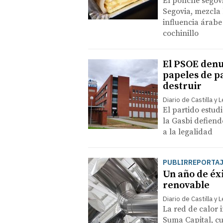
El ponche segovi
Segovia, mezcla
influencia árab
cochinillo
El PSOE denu
papeles de pa
destruir
Diario de Castilla y 
El partido estud
la Gasbi defiend
a la legalidad
PUBLIRREPORTA
Un año de éxi
renovable
Diario de Castilla y 
La red de calor
Suma Capital, c