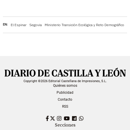
EN:
El Espinar
Segovia
Ministerio Transición Ecológica y Reto Demográfico
E
Copyright ©2026 Editorial Castellana de Impresiones, S.L.
Quiénes somos
Publicidad
Contacto
RSS
Facebook
Twitter
Instagram
YouTube
Dailymotion
WhatsApp
Secciones