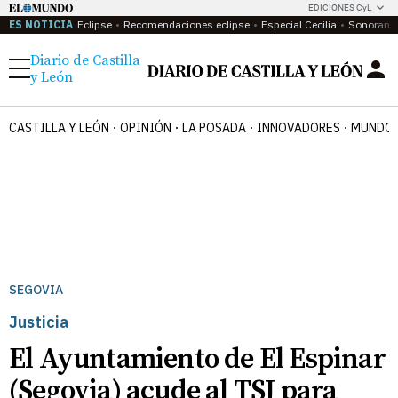
EDICIONES CyL
ES NOTICIA
Eclipse
Recomendaciones eclipse
Especial Cecilia
Sonoram
Diario de Castilla
Menú
y León
CASTILLA Y LEÓN
OPINIÓN
LA POSADA
INNOVADORES
MUNDO 
SEGOVIA
Justicia
El Ayuntamiento de El Espinar
(Segovia) acude al TSJ para