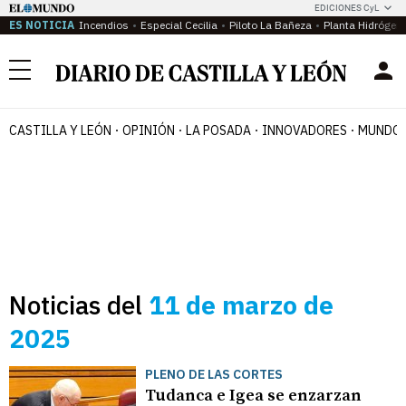
EDICIONES CyL
ES NOTICIA
Incendios
Especial Cecilia
Piloto La Bañeza
Planta Hidrógen
Menú
CASTILLA Y LEÓN
OPINIÓN
LA POSADA
INNOVADORES
MUNDO 
Noticias del
11 de marzo de
2025
PLENO DE LAS CORTES
Tudanca e Igea se enzarzan