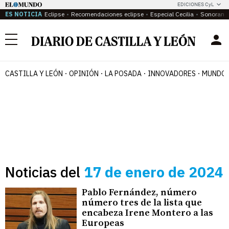
EDICIONES CyL
ES NOTICIA
Eclipse
Recomendaciones eclipse
Especial Cecilia
Sonoram
Menú
CASTILLA Y LEÓN
OPINIÓN
LA POSADA
INNOVADORES
MUNDO 
Noticias del
17 de enero de 2024
Pablo Fernández, número
número tres de la lista que
encabeza Irene Montero a las
Europeas