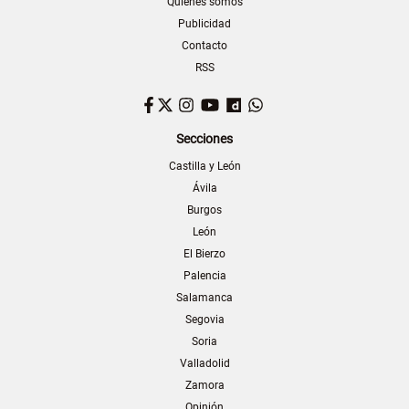
Quiénes somos
Publicidad
Contacto
RSS
Facebook
Twitter
Instagram
YouTube
Dailymotion
WhatsApp
Secciones
Castilla y León
Ávila
Burgos
León
El Bierzo
Palencia
Salamanca
Segovia
Soria
Valladolid
Zamora
Opinión