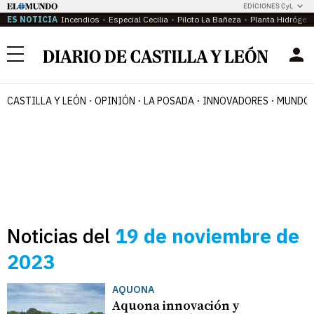
EDICIONES CyL
ES NOTICIA
Incendios
Especial Cecilia
Piloto La Bañeza
Planta Hidrógen
Menú
CASTILLA Y LEÓN
OPINIÓN
LA POSADA
INNOVADORES
MUNDO 
Noticias del
19 de noviembre de
2023
AQUONA
Aquona innovación y