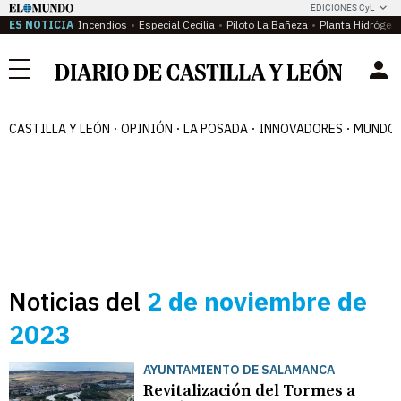
EDICIONES CyL
ES NOTICIA
Incendios
Especial Cecilia
Piloto La Bañeza
Planta Hidrógen
Menú
CASTILLA Y LEÓN
OPINIÓN
LA POSADA
INNOVADORES
MUNDO 
Noticias del
2 de noviembre de
2023
AYUNTAMIENTO DE SALAMANCA
Revitalización del Tormes a