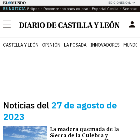
EDICIONES CyL
ES NOTICIA
Eclipse
Recomendaciones eclipse
Especial Cecilia
Sonoram
Menú
CASTILLA Y LEÓN
OPINIÓN
LA POSADA
INNOVADORES
MUNDO 
Noticias del
27 de agosto de
2023
La madera quemada de la
Sierra de la Culebra y