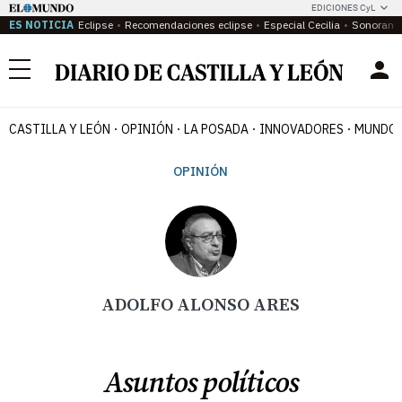
EDICIONES CyL
ES NOTICIA
Eclipse
Recomendaciones eclipse
Especial Cecilia
Sonoram
Menú
CASTILLA Y LEÓN
OPINIÓN
LA POSADA
INNOVADORES
MUNDO 
OPINIÓN
ADOLFO ALONSO ARES
Asuntos políticos