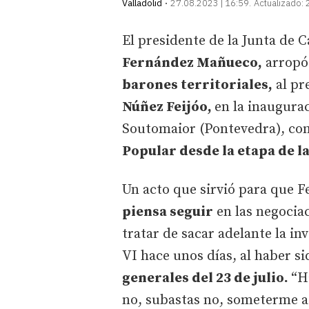
Valladolid
27.08.2023 | 16:59
Actualizado:
El presidente de la Junta de 
Fernández Mañueco,
arropó 
barones territoriales,
al pr
Núñez Feijóo,
en la inaugurac
Soutomaior (Pontevedra), co
Popular desde la etapa de l
Un acto que sirvió para que F
piensa seguir
en las negociac
tratar de sacar adelante la in
VI hace unos días, al haber si
generales del 23 de julio.
“H
no, subastas no, someterme a 