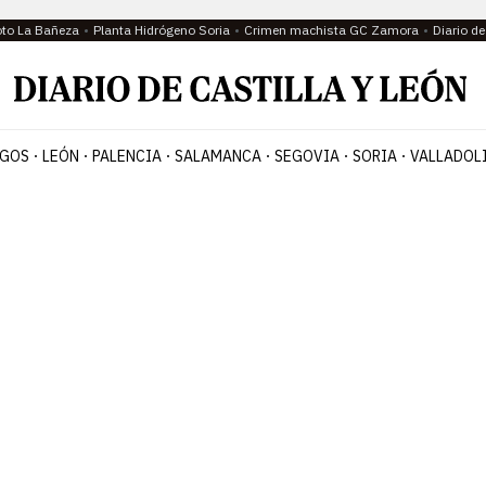
oto La Bañeza
Planta Hidrógeno Soria
Crimen machista GC Zamora
Diario d
GOS
LEÓN
PALENCIA
SALAMANCA
SEGOVIA
SORIA
VALLADOL