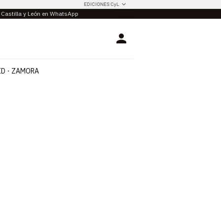
EDICIONES CyL
e Castilla y León en WhatsApp
Login
ID
ZAMORA