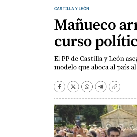
CASTILLA Y LEÓN
Mañueco arro
curso políti
El PP de Castilla y León as
modelo que aboca al país al
Facebook
Twitter
Whatsapp
Telegram
Copiar
enlace