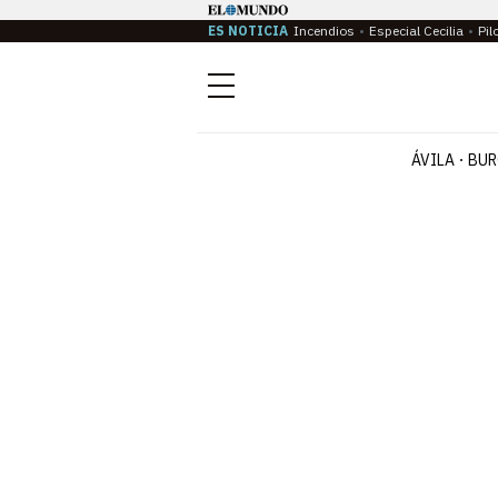
ES NOTICIA
Incendios
Especial Cecilia
Pil
Menú
ÁVILA
BUR