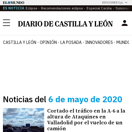
EDICIONES CyL
ES NOTICIA
Eclipse
Recomendaciones eclipse
Especial Cecilia
Sonoram
Menú
CASTILLA Y LEÓN
OPINIÓN
LA POSADA
INNOVADORES
MUNDO 
Noticias del
6 de mayo de 2020
Cortado el tráfico en la A-6 a la
altura de Ataquines en
Valladolid por el vuelco de un
camión