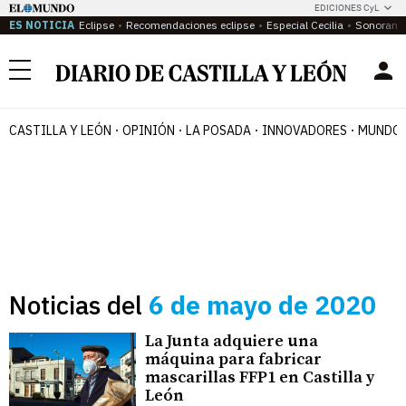
EDICIONES CyL
ES NOTICIA
Eclipse
Recomendaciones eclipse
Especial Cecilia
Sonoram
Menú
CASTILLA Y LEÓN
OPINIÓN
LA POSADA
INNOVADORES
MUNDO 
Noticias del
6 de mayo de 2020
La Junta adquiere una
máquina para fabricar
mascarillas FFP1 en Castilla y
León