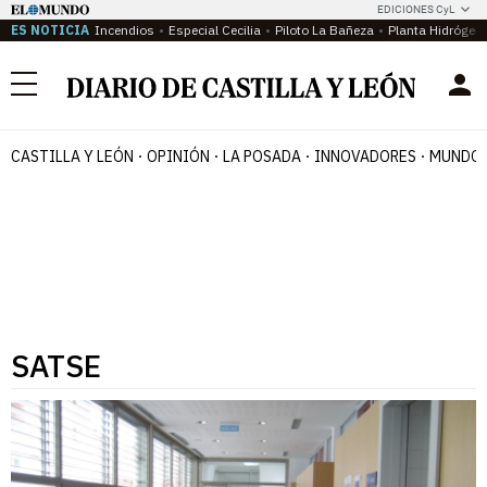
EDICIONES CyL
ES NOTICIA
Incendios
Especial Cecilia
Piloto La Bañeza
Planta Hidrógen
Menú
CASTILLA Y LEÓN
OPINIÓN
LA POSADA
INNOVADORES
MUNDO 
SATSE