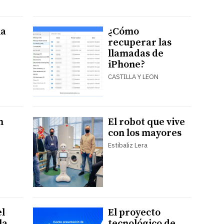
la
¿Cómo
recuperar las
llamadas de
iPhone?
CASTILLA Y LEON
n
El robot que vive
con los mayores
Estibaliz Lera
el
El proyecto
la
tecnológico de