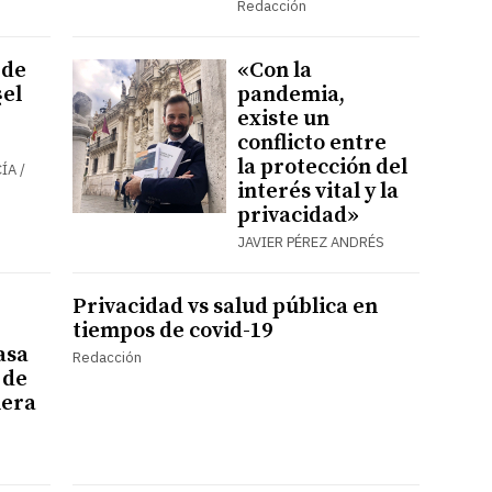
Redacción
 de
«Con la
¿el
pandemia,
existe un
conflicto entre
la protección del
ÍA /
interés vital y la
privacidad»
JAVIER PÉREZ ANDRÉS
Privacidad vs salud pública en
tiempos de covid-19
asa
Redacción
 de
nera