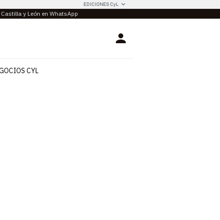
EDICIONES CyL
e Castilla y León en WhatsApp
Login
GOCIOS CYL