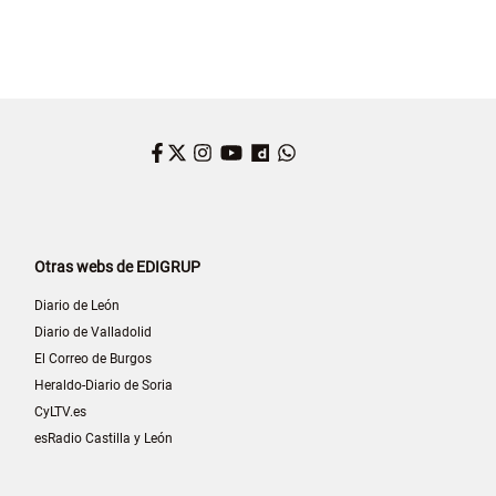
Facebook
Twitter
Instagram
YouTube
Dailymotion
WhatsApp
Otras webs de EDIGRUP
Diario de León
Diario de Valladolid
El Correo de Burgos
Heraldo-Diario de Soria
CyLTV.es
esRadio Castilla y León