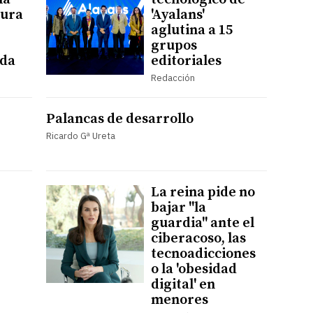
ura
'Ayalans'
aglutina a 15
grupos
ada
editoriales
Redacción
Palancas de desarrollo
Ricardo Gª Ureta
La reina pide no
bajar "la
guardia" ante el
ciberacoso, las
tecnoadicciones
o la 'obesidad
digital' en
menores