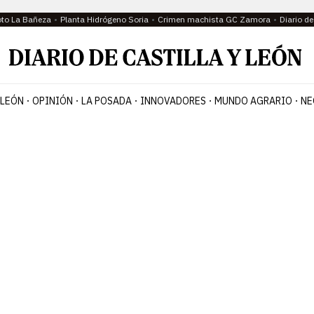
oto La Bañeza
Planta Hidrógeno Soria
Crimen machista GC Zamora
Diario d
 LEÓN
OPINIÓN
LA POSADA
INNOVADORES
MUNDO AGRARIO
NE