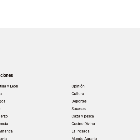
ciones
tilla y León
Opinión
la
Cultura
gos
Deportes
n
Sucesos
ierzo
Caza y pesca
encia
Cocino Divino
amanca
La Posada
ovia
Mundo Agrario