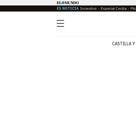
ES NOTICIA
Incendios
Especial Cecilia
Pil
Menú
CASTILLA Y