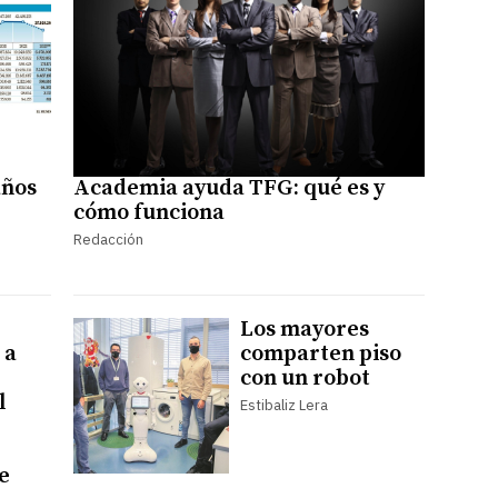
años
Academia ayuda TFG: qué es y
cómo funciona
Redacción
e
Los mayores
 a
comparten piso
con un robot
l
Estibaliz Lera
e