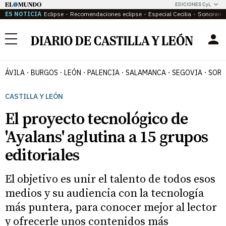
EDICIONES CyL
ES NOTICIA
Eclipse
Recomendaciones eclipse
Especial Cecilia
Sonoram
Menú
ÁVILA
BURGOS
LEÓN
PALENCIA
SALAMANCA
SEGOVIA
SORI
CASTILLA Y LEÓN
El proyecto tecnológico de
'Ayalans' aglutina a 15 grupos
editoriales
El objetivo es unir el talento de todos esos
medios y su audiencia con la tecnología
más puntera, para conocer mejor al lector
y ofrecerle unos contenidos más