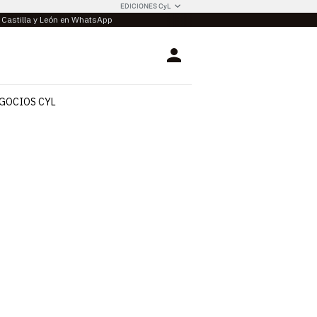
EDICIONES CyL
e Castilla y León en WhatsApp
Login
GOCIOS CYL