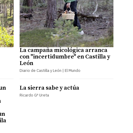
La campaña micológica arranca
con "incertidumbre" en Castilla y
León
Diario de Castilla y León | El Mundo
 un
La sierra sabe y actúa
Ricardo Gª Ureta
n
un
ila