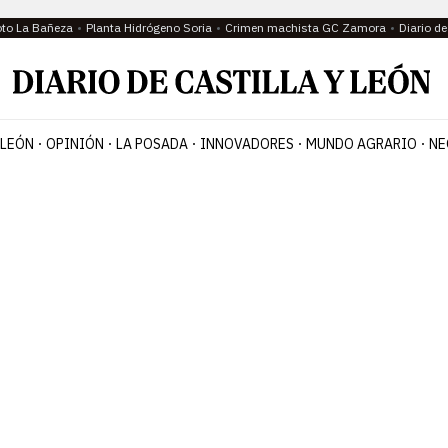
oto La Bañeza
Planta Hidrógeno Soria
Crimen machista GC Zamora
Diario d
 LEÓN
OPINIÓN
LA POSADA
INNOVADORES
MUNDO AGRARIO
NE