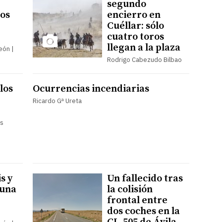
segundo
los
encierro en
Cuéllar: sólo
cuatro toros
llegan a la plaza
León |
Rodrigo Cabezudo Bilbao
los
Ocurrencias incendiarias
Ricardo Gª Ureta
es
is y
Un fallecido tras
 una
la colisión
frontal entre
dos coches en la