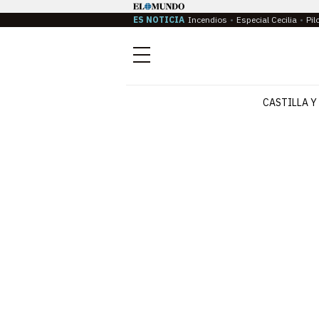
ES NOTICIA
Incendios
Especial Cecilia
Pil
Menú
CASTILLA Y