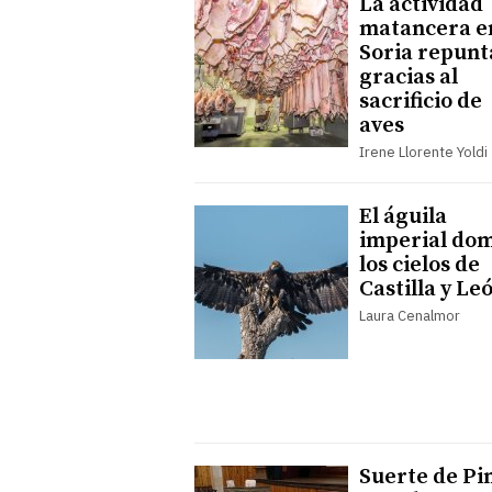
La actividad
matancera e
Soria repunt
gracias al
sacrificio de
aves
Irene Llorente Yoldi
El águila
imperial do
los cielos de
Castilla y Le
Laura Cenalmor
Suerte de Pi