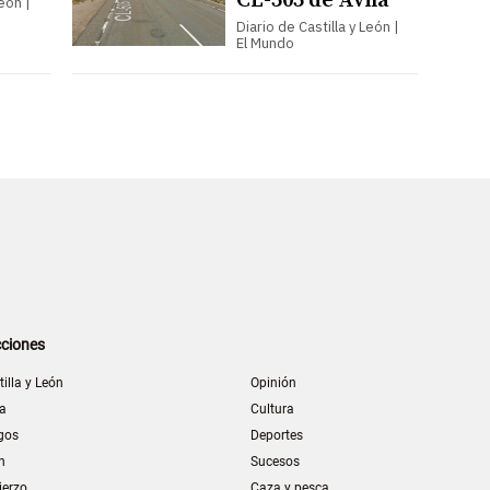
CL-505 de Ávila
León |
Diario de Castilla y León |
El Mundo
ciones
tilla y León
Opinión
la
Cultura
gos
Deportes
n
Sucesos
ierzo
Caza y pesca