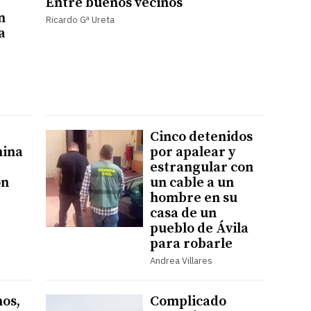
Entre buenos vecinos
n
Ricardo Gª Ureta
a
Cinco detenidos
mina
por apalear y
estrangular con
ón
un cable a un
hombre en su
casa de un
pueblo de Ávila
para robarle
Andrea Villares
nos,
Complicado