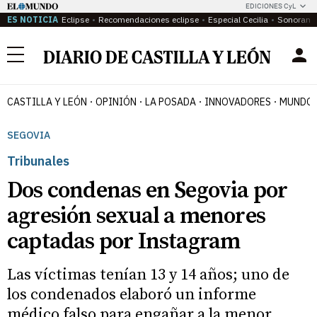
EDICIONES CyL
ES NOTICIA
Eclipse
Recomendaciones eclipse
Especial Cecilia
Sonoram
Menú
CASTILLA Y LEÓN
OPINIÓN
LA POSADA
INNOVADORES
MUNDO 
SEGOVIA
Tribunales
Dos condenas en Segovia por
agresión sexual a menores
captadas por Instagram
Las víctimas tenían 13 y 14 años; uno de
los condenados elaboró un informe
médico falso para engañar a la menor