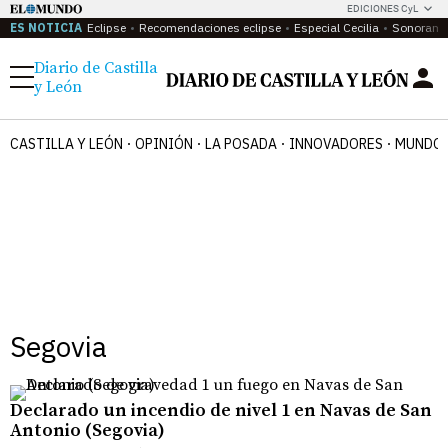
EDICIONES CyL
ES NOTICIA
Eclipse
Recomendaciones eclipse
Especial Cecilia
Sonoram
Diario de Castilla
Menú
y León
CASTILLA Y LEÓN
OPINIÓN
LA POSADA
INNOVADORES
MUNDO 
Segovia
Declarado un incendio de nivel 1 en Navas de San
Antonio (Segovia)