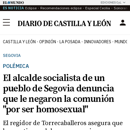
EDICIONES CyL
ES NOTICIA
Eclipse
Recomendaciones eclipse
Especial Cecilia
Sonoram
Menú
CASTILLA Y LEÓN
OPINIÓN
LA POSADA
INNOVADORES
MUNDO 
SEGOVIA
POLÉMICA
El alcalde socialista de un
pueblo de Segovia denuncia
que le negaron la comunión
"por ser homosexual"
El regidor de Torrecaballeros asegura que