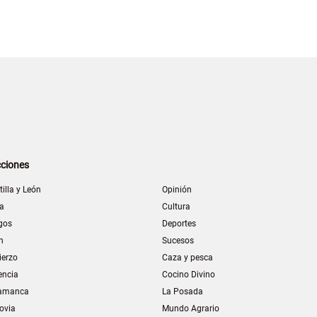
ciones
tilla y León
Opinión
la
Cultura
gos
Deportes
n
Sucesos
ierzo
Caza y pesca
encia
Cocino Divino
amanca
La Posada
ovia
Mundo Agrario