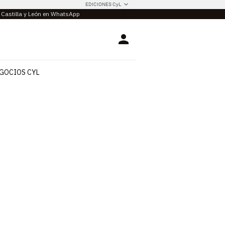
EDICIONES CyL
e Castilla y León en WhatsApp
Login
GOCIOS CYL