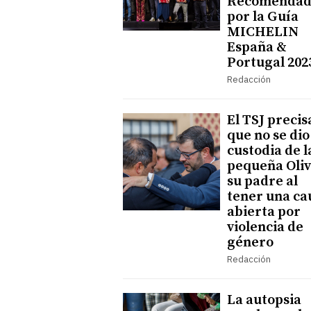
Recomendad
por la Guía
MICHELIN
España &
Portugal 202
Redacción
El TSJ precis
que no se dio
custodia de l
pequeña Oliv
su padre al
tener una ca
abierta por
violencia de
género
Redacción
La autopsia