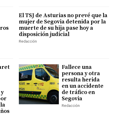
El TSJ de Asturias no prevé que la
mujer de Segovia detenida por la
ros
muerte de su hija pase hoy a
disposición judicial
Redacción
aret
Fallece una
persona y otra
resulta herida
en un accidente
 y
de tráfico en
por
Segovia
la
Redacción
años