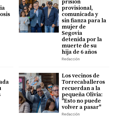
prisión
ia
provisional,
osis
comunicada y
sin fianza para la
mujer de
Segovia
detenida por la
muerte de su
hija de 6 años
Redacción
Los vecinos de
sada
Torrecaballeros
u
recuerdan a la
s
pequeña Olivia:
"Esto no puede
volver a pasar"
Redacción