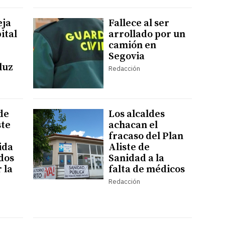
eja
Fallece al ser
ital
arrollado por un
camión en
Segovia
luz
Redacción
de
Los alcaldes
ste
achacan el
fracaso del Plan
ida
Aliste de
idos
Sanidad a la
 la
falta de médicos
Redacción