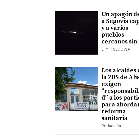
Un apagón d
a Segovia cap
y a varios
pueblos
cercanos sin 
E. M. | SEGOVIA
Los alcaldes 
la ZBS de Ali
exigen
“responsabil
d” a los part
para abordar
reforma
sanitaria
Redacción