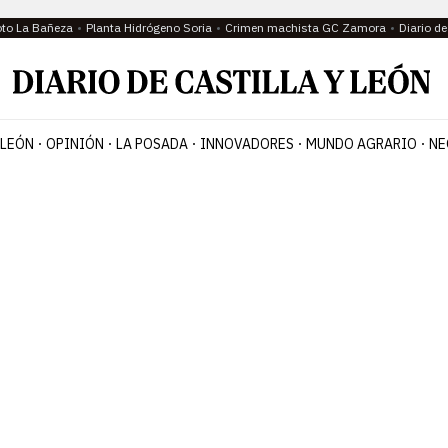
oto La Bañeza
Planta Hidrógeno Soria
Crimen machista GC Zamora
Diario d
 LEÓN
OPINIÓN
LA POSADA
INNOVADORES
MUNDO AGRARIO
NE