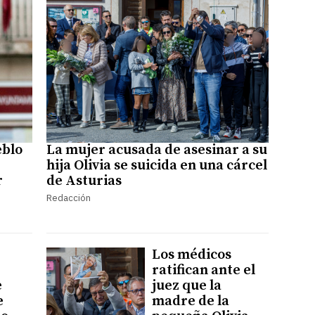
eblo
La mujer acusada de asesinar a su
hija Olivia se suicida en una cárcel
r
de Asturias
Redacción
Los médicos
ratifican ante el
e
juez que la
e
madre de la