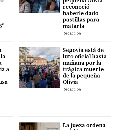
o
pequeña Olivia
reconoció
haberle dado
pastillas para
3”
matarla
Redacción
a
Segovia está de
 la
luto oficial hasta
a
mañana por la
ia a
trágica muerte
de la pequeña
usa
Olivia
Redacción
La jueza ordena