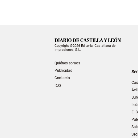
Copyright ©2026 Editorial Castellana de
Impresiones, S.L.
Quiénes somos
Publicidad
Sec
Contacto
Cas
RSS
Ávi
Bur
Leó
El B
Pal
Sal
Seg