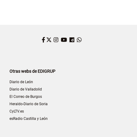
Facebook
Twitter
Instagram
YouTube
Dailymotion
WhatsApp
Otras webs de EDIGRUP
Diario de León
Diario de Valladolid
El Correo de Burgos
Heraldo-Diario de Soria
CyLTV.es
esRadio Castilla y León