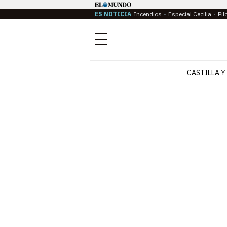
ES NOTICIA
Incendios
Especial Cecilia
Pil
Menú
CASTILLA Y